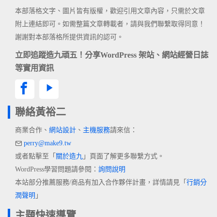
本部落格文字、圖片皆有版權，歡迎引用文章內容，只需於文章
附上連結即可。如需整篇文章轉載者，請與我們聯繫取得同意！
謝謝對本部落格所提供資訊的認可。
立即追蹤造九頑五！分享WordPress 架站、網站經營日誌
等實用資訊
聯絡黃裕二
商業合作、
網站設計
、
主機服務
請來信：
perry@make9.tw
或者點擊至「
關於造九
」頁面了解更多聯繫方式。
WordPress學習問題請參閱：
詢問說明
本站部分推薦服務/商品有加入合作夥伴計畫，詳情請見「
行銷分
潤聲明
」
主題快速導覽