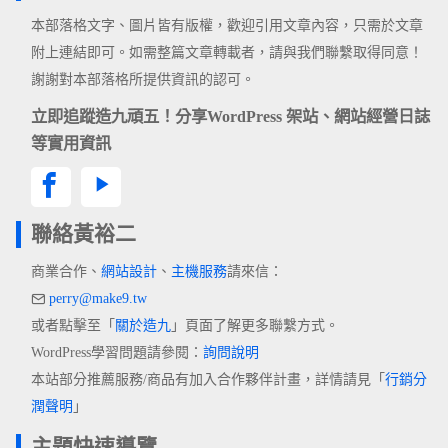
本部落格文字、圖片皆有版權，歡迎引用文章內容，只需於文章
附上連結即可。如需整篇文章轉載者，請與我們聯繫取得同意！
謝謝對本部落格所提供資訊的認可。
立即追蹤造九頑五！分享WordPress 架站、網站經營日誌
等實用資訊
聯絡黃裕二
商業合作、
網站設計
、
主機服務
請來信：
perry@make9.tw
或者點擊至「
關於造九
」頁面了解更多聯繫方式。
WordPress學習問題請參閱：
詢問說明
本站部分推薦服務/商品有加入合作夥伴計畫，詳情請見「
行銷分
潤聲明
」
主題快速導覽